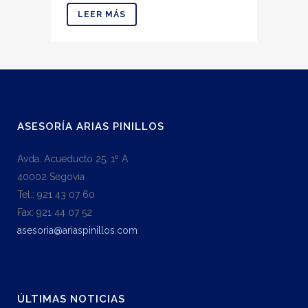
LEER MÁS
ASESORÍA ARIAS PINILLOS
Avda. Acueducto 25, 1º A
40002 Segovia
Tel.: 921 43 07 60
Fax: 921 44 07 52
asesoria@ariaspinillos.com
ÚLTIMAS NOTICIAS