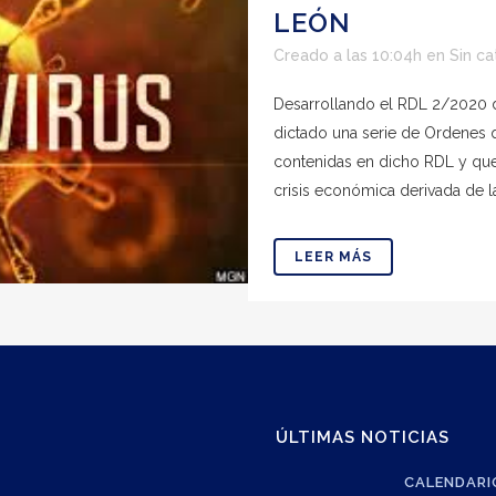
LEÓN
Creado a las 10:04h
en
Sin ca
Desarrollando el RDL 2/2020 de
dictado una serie de Ordenes q
contenidas en dicho RDL y que
crisis económica derivada de l
LEER MÁS
ÚLTIMAS NOTICIAS
CALENDARI