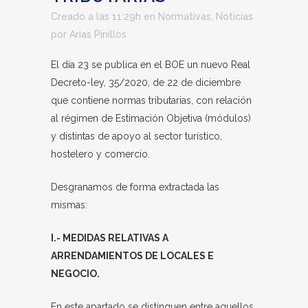
Creado a las 11:29h
en
Normativas
,
Noticias
por
Arias Pinillos
El día 23 se publica en el BOE un nuevo Real
Decreto-ley, 35/2020, de 22 de diciembre
que contiene normas tributarias, con relación
al régimen de Estimación Objetiva (módulos)
y distintas de apoyo al sector turístico,
hostelero y comercio.
Desgranamos de forma extractada las
mismas:
I.- MEDIDAS RELATIVAS A
ARRENDAMIENTOS DE LOCALES E
NEGOCIO.
En este apartado se distinguen entre aquellos