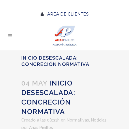
ÁREA DE CLIENTES
INICIO DESESCALADA:
CONCRECIÓN NORMATIVA
04 MAY
INICIO
DESESCALADA:
CONCRECIÓN
NORMATIVA
Creado a las 08:31h
en
Normativas
,
Noticias
por
Arias Pinillos