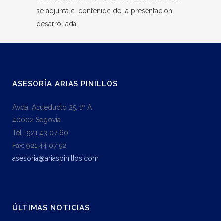
se adjunta el contenido de la presentación
desarrollada.
ASESORÍA ARIAS PINILLOS
Avda. Acueducto 25, 1º A
40002 Segovia
Tel.: 921 43 07 60
Fax: 921 44 07 52
asesoria@ariaspinillos.com
ÚLTIMAS NOTICIAS