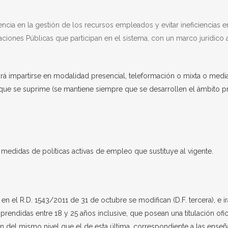
rencia en la gestión de los recursos empleados y evitar ineficiencias 
raciones Públicas que participan en el sistema, con un marco jurídic
odrá impartirse en modalidad presencial, teleformación o mixta o me
, que se suprime (se mantiene siempre que se desarrollen el ámbito p
edidas de políticas activas de empleo que sustituye al vigente.
en el R.D. 1543/2011 de 31 de octubre se modifican (D.F. tercera), e
endidas entre 18 y 25 años inclusive, que posean una titulación oficia
ón del mismo nivel que el de esta última, correspondiente a las enseñ