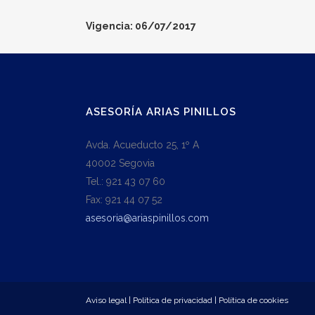
Vigencia: 06/07/2017
ASESORÍA ARIAS PINILLOS
Avda. Acueducto 25, 1º A
40002 Segovia
Tel.: 921 43 07 60
Fax: 921 44 07 52
asesoria@ariaspinillos.com
Aviso legal
|
Política de privacidad
|
Política de cookies