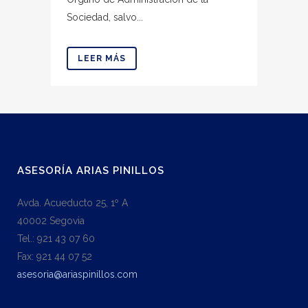
Sociedad, salvo...
LEER MÁS
ASESORÍA ARIAS PINILLOS
Avda. Acueducto 25, 1º A
40002 Segovia
Tel.: 921 43 07 60
Fax: 921 44 07 52
asesoria@ariaspinillos.com